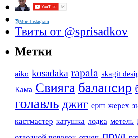
Мой Instagram
Твиты от @sprisadkov
Метки
rapala
kosadaka
aiko
skagit desi
балансир
Свияга
Кама
голавль
джиг
ерш
жерех
з
кастмастер
катушка
лодка
метель
пруд
отводной поводок
отцеп
ра