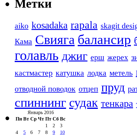
Метки
rapala
kosadaka
aiko
skagit desi
балансир
Свияга
Кама
голавль
джиг
ерш
жерех
з
кастмастер
катушка
лодка
метель
пруд
отводной поводок
отцеп
ра
спиннинг
судак
тенкара
Январь 2016
Пн
Вт
Ср
Чт
Пт
Сб
Вс
1
2
3
4
5
6
7
8
9
10