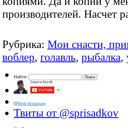
копиями. Да и копии у мен
производителей. Насчет 
Рубрика:
Мои снасти, при
воблер
,
голавль
,
рыбалка
,
Найти:
Мой Instagram
Твиты от @sprisadkov